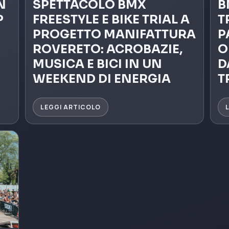
N
SPETTACOLO BMX
B
P
FREESTYLE E BIKE TRIAL A
T
PROGETTO MANIFATTURA
P
ROVERETO: ACROBAZIE,
O
MUSICA E BICI IN UN
D
WEEKEND DI ENERGIA
T
LEGGI ARTICOLO