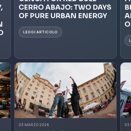
,
CERRO ABAJO: TWO DAYS
B
OF PURE URBAN ENERGY
A
N
O
O
LEGGI ARTICOLO
03 MARZO 2026
03