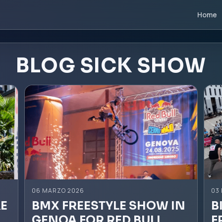
Home
BLOG SICK SHOW
06 MARZO 2026
03
KE
BMX FREESTYLE SHOW IN
B
GENOA FOR RED BULL
F