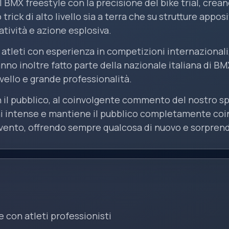
 BMX freestyle con la precisione del bike trial, cre
 trick di alto livello sia a terra che su strutture ap
atività e azione esplosiva.
 atleti con esperienza in competizioni internazional
nno inoltre fatto parte della nazionale italiana di 
vello e grande professionalità.
n il pubblico, al coinvolgente commento del nostro s
ni intense e mantiene il pubblico completamente co
evento, offrendo sempre qualcosa di nuovo e sorprend
e con atleti professionisti