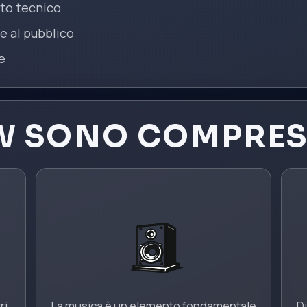
to tecnico
e al pubblico
e
W SONO COMPRES
ri
La musica è un elemento fondamentale
Di