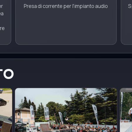
er
Presa di corrente per l’impianto audio
S
ea
ere
TO