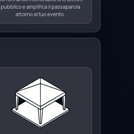
pubblico e amplifica il passaparola
attorno al tuo evento.