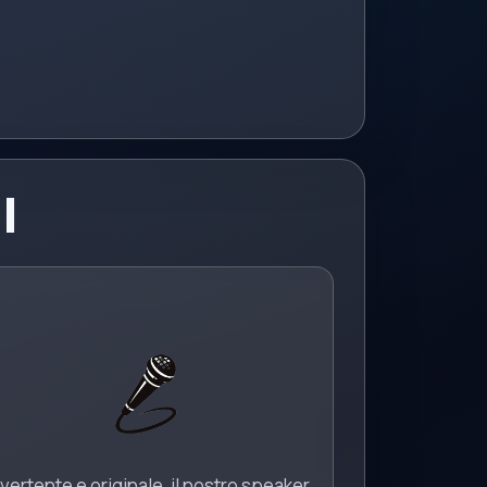
I
vertente e originale, il nostro speaker