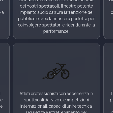
dei nostri spettacoli. Il nostro potente
 a
impianto audio cattura l’attenzione del
c
pubblico e crea l’atmosfera perfetta per
coinvolgere spettatori e rider durante la
performance.
d
Atleti professionisti con esperienza in
T
ne
spettacoli dal vivo e competizioni
p
le
internazionali, capaci di unire tecnica,
sicurezza e intrattenimento per